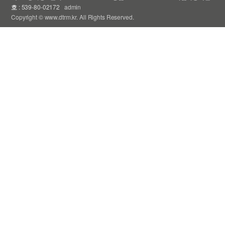
호
: 539-80-02172
admin
Copyright © www.dtrm.kr. All Rights Reserved.