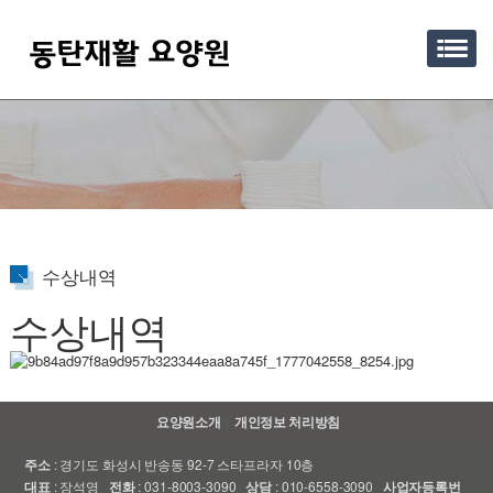
수상내역
수상내역
요양원소개
개인정보 처리방침
주소
: 경기도 화성시 반송동 92-7 스타프라자 10층
대표
: 장석영
전화
: 031-8003-3090
상담
: 010-6558-3090
사업자등록번